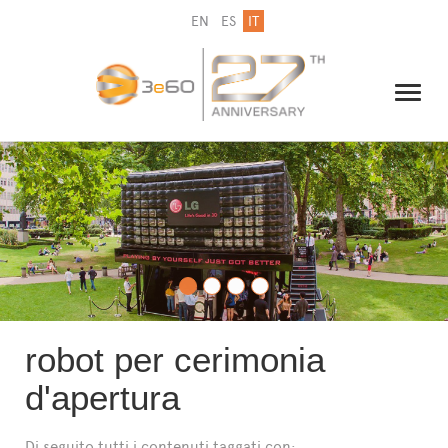
EN
ES
IT
IL GRUPPO
NEWSLETTER
CONTATTI
robot per cerimonia
d'apertura
Di seguito tutti i contenuti taggati con: