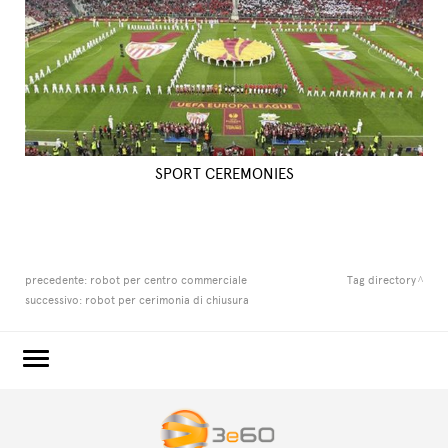
SPORT CEREMONIES
precedente:
robot per centro commerciale
Tag directory
successivo:
robot per cerimonia di chiusura
3e60.COM
3e60EVENTS