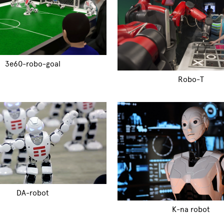
3e60-robo-goal
Robo-T
DA-robot
K-na robot