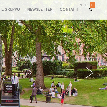
EN
ES
IT
IL GRUPPO
NEWSLETTER
CONTATTI
›