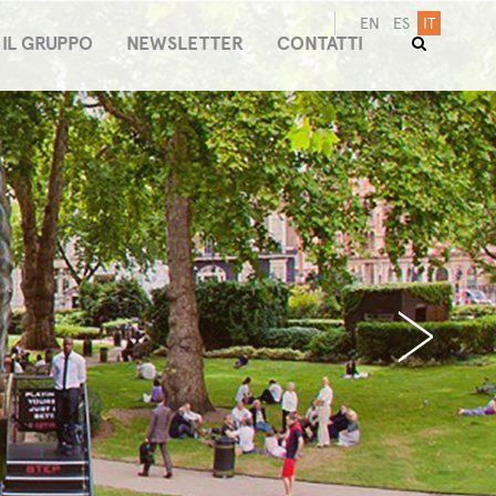
EN
ES
IT
IL GRUPPO
NEWSLETTER
CONTATTI
›