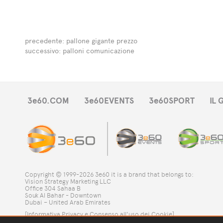
precedente:
pallone gigante prezzo
successivo:
palloni comunicazione
3e60.COM
3e60EVENTS
3e60SPORT
IL
Copyright © 1999-2026 3e60 it is a brand that belongs to:
Vision Strategy Marketing LLC
Office 304 Sahaa B
Souk Al Bahar - Downtown
Dubai – United Arab Emirates
[Informativa Privacy e Consenso all'uso dei Cookie]