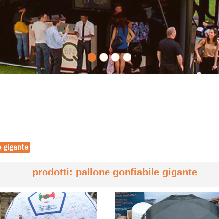
e gigante
prodotti: pallone gonfiabile gigante