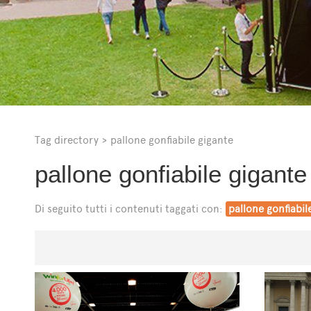
Tag directory
>
pallone gonfiabile gigante
pallone gonfiabile gigante
Di seguito tutti i contenuti taggati con:
pallone gonfiabil