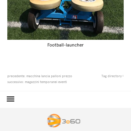
Football-launcher
precedente:
macchina lancia palloni prezzo
Tag directory
successivo:
magazzini temporanei eventi
3e60.COM
3e60EVENTS