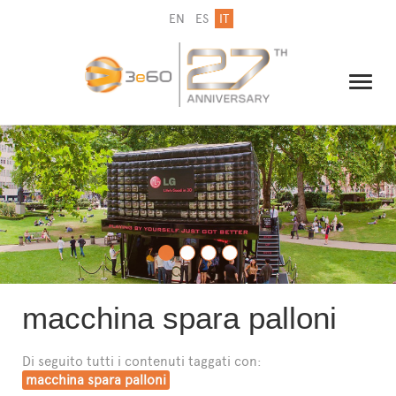
EN
ES
IT
IL GRUPPO
NEWSLETTER
CONTATTI
macchina spara palloni
Di seguito tutti i contenuti taggati con:
macchina spara palloni