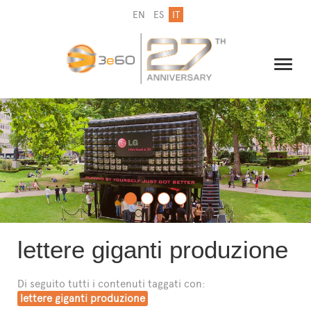
EN
ES
IT
IL GRUPPO
NEWSLETTER
CONTATTI
lettere giganti produzione
Di seguito tutti i contenuti taggati con:
lettere giganti produzione