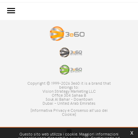
3e60.COM
3e60EVENTS
3e60SPORT
IL GRUPPO
TAG DIRECTORY
TOP RICERCHE
Copyright © 1999-2026 3e60 it is a brand that
SITE MAP
belongs to:
Vision Strategy Marketing LLC
Office 304 Sahaa B
Souk Al Bahar - Downtown
Dubai – United Arab Emirates
[Informativa Privacy e Consenso all'uso dei
Cookie]
x
Questo sito web utilizza i cookie. Maggiori informazioni