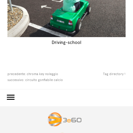
Driving-school
precedente:
chroma key noleggio
Tag directory
successivo:
circuito gonfiabile calcio
3e60.COM
3e60EVENTS
3e60SPORT