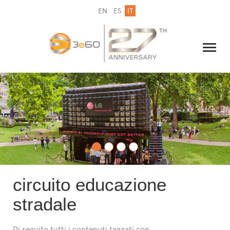
EN
ES
IT
IL GRUPPO
NEWSLETTER
CONTATTI
circuito educazione
stradale
Di seguito tutti i contenuti taggati con: