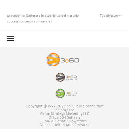
precedente:
Catturare le esperienze del marchio
Tag directory
successivo:
centri commerciali
3e60.COM
3e60EVENTS
3e60SPORT
IL GRUPPO
TAG DIRECTORY
TOP RICERCHE
Copyright © 1999-2026 3e60 it is a brand that
SITE MAP
belongs to:
Vision Strategy Marketing LLC
Office 304 Sahaa B
Souk Al Bahar - Downtown
Dubai – United Arab Emirates