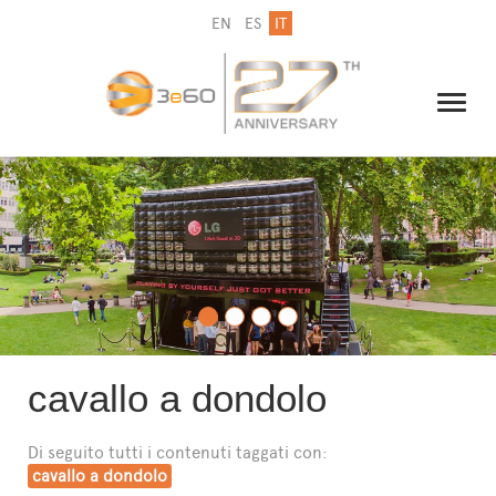
EN
ES
IT
IL GRUPPO
NEWSLETTER
CONTATTI
cavallo a dondolo
Di seguito tutti i contenuti taggati con:
cavallo a dondolo