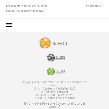
precedente:
allestimenti noleggio
Tag directory
successivo:
allestimenti prezzo
3e60.COM
3e60EVENTS
3e60SPORT
IL GRUPPO
TAG DIRECTORY
TOP RICERCHE
Copyright © 1999-2026 3e60 it is a brand that
SITE MAP
belongs to:
Vision Strategy Marketing LLC
Office 304 Sahaa B
Souk Al Bahar - Downtown
Dubai – United Arab Emirates
[Informativa Privacy e Consenso all'uso dei
Cookie]