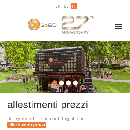
EN
ES
IT
IL GRUPPO
NEWSLETTER
CONTATTI
allestimenti prezzi
Di seguito tutti i contenuti taggati con:
allestimenti prezzi