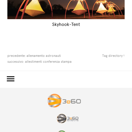
Skyhook-Tent
precedente:
allenamento astronauti
Tag directory
successivo:
allestimenti conferenza stampa
3e60.COM
3e60EVENTS
3e60SPORT
IL GRUPPO