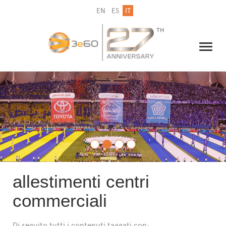
EN
ES
IT
IL GRUPPO
NEWSLETTER
CONTATTI
allestimenti centri
commerciali
Di seguito tutti i contenuti taggati con: