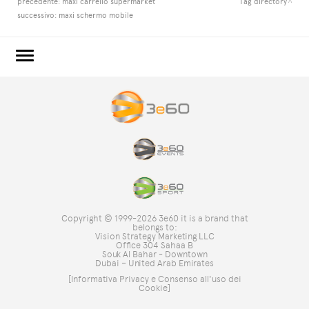
precedente:
maxi carrello supermarket
Tag directory
successivo:
maxi schermo mobile
3e60.COM
3e60EVENTS
3e60SPORT
IL GRUPPO
TAG DIRECTORY
TOP RICERCHE
Copyright © 1999-2026 3e60 it is a brand that
SITE MAP
belongs to:
Vision Strategy Marketing LLC
Office 304 Sahaa B
Souk Al Bahar - Downtown
Dubai – United Arab Emirates
[Informativa Privacy e Consenso all'uso dei
Cookie]