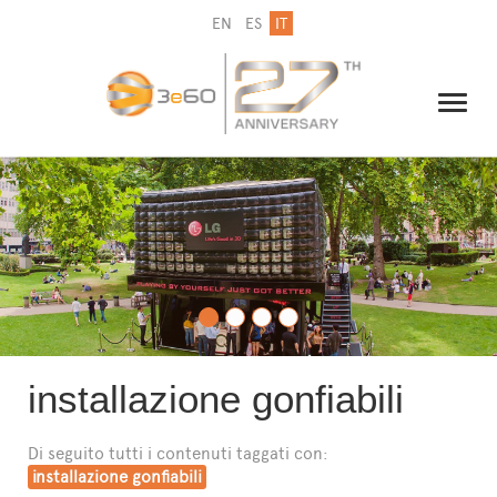
EN
ES
IT
IL GRUPPO
NEWSLETTER
CONTATTI
installazione gonfiabili
Di seguito tutti i contenuti taggati con:
installazione gonfiabili