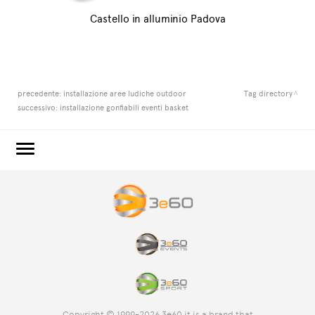
Castello in alluminio Padova
precedente:
installazione aree ludiche outdoor
Tag directory
successivo:
installazione gonfiabili eventi basket
3e60.COM
3e60EVENTS
3e60SPORT
IL GRUPPO
TAG DIRECTORY
TOP RICERCHE
Copyright © 1999-2026 3e60 it is a brand that