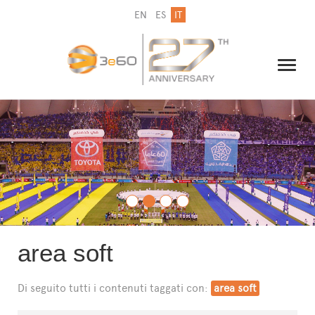
EN
ES
IT
IL GRUPPO
NEWSLETTER
CONTATTI
area soft
Di seguito tutti i contenuti taggati con:
area soft