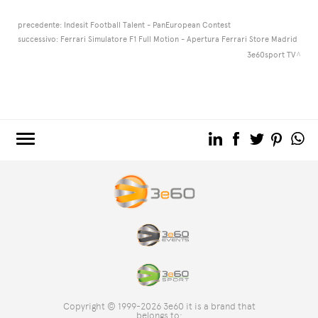
precedente:
Indesit Football Talent - PanEuropean Contest
successivo:
Ferrari Simulatore F1 Full Motion - Apertura Ferrari Store Madrid
3e60sport TV
3e60.COM
3e60EVENTS
3e60SPORT
IL GRUPPO
TAG DIRECTORY
TOP RICERCHE
Copyright © 1999-2026 3e60 it is a brand that
SITE MAP
belongs to: